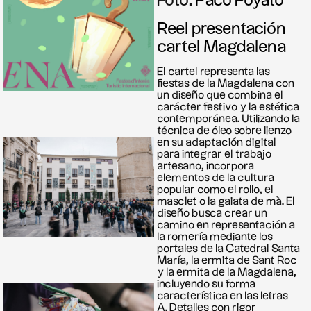
Foto:
Paco Poyato
Reel presentación
cartel Magdalena
El cartel representa las
fiestas de la Magdalena con
un diseño que combina el
carácter festivo y la estética
contemporánea. Utilizando la
técnica de óleo sobre lienzo
en su adaptación digital
para integrar el trabajo
artesano, incorpora
elementos de la cultura
popular como el rollo, el
masclet o la gaiata de mà. El
diseño busca crear un
camino en representación a
la romería mediante los
portales de la Catedral Santa
María, la ermita de Sant Roc
y la ermita de la Magdalena,
incluyendo su forma
característica en las letras
A. Detalles con rigor