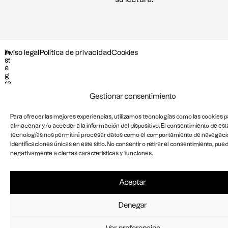
In
Aviso legal
Política de privacidad
Cookies
st
a
g
ra
m
Gestionar consentimiento
L
i
n
Para ofrecer las mejores experiencias, utilizamos tecnologías como las cookies p
k
almacenar y/o acceder a la información del dispositivo. El consentimiento de est
e
tecnologías nos permitirá procesar datos como el comportamiento de navegació
d
I
identificaciones únicas en este sitio. No consentir o retirar el consentimiento, pue
n
negativamente a ciertas características y funciones.
Aceptar
Denegar