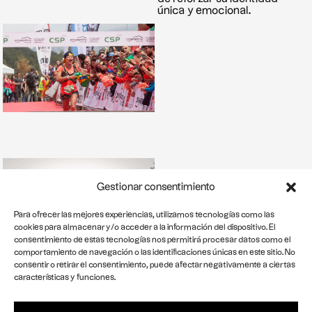
única y emocional.
Gestionar consentimiento
Para ofrecer las mejores experiencias, utilizamos tecnologías como las
cookies para almacenar y/o acceder a la información del dispositivo. El
consentimiento de estas tecnologías nos permitirá procesar datos como el
comportamiento de navegación o las identificaciones únicas en este sitio. No
consentir o retirar el consentimiento, puede afectar negativamente a ciertas
características y funciones.
In
Aviso legal
Política de privacidad
Cookies
st
a
g