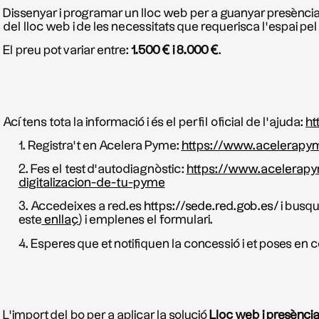
Dissenyar i programar un lloc web per a guanyar presència 
del lloc web i de les necessitats que requerisca l’espai pel
El preu pot variar entre:
1.500 € i 8.000 €
.
Ací tens tota la informació i és el perfil oficial de l’ajuda:
ht
Registra’t en Acelera Pyme:
https://www.acelerapym
Fes el test d’autodiagnòstic:
https://www.acelerapy
digitalizacion-de-tu-pyme
Accedeixes a red.es
https://sede.red.gob.es/
i busqu
este
enllaç
) i emplenes el formulari.
Esperes que et notifiquen la concessió i et poses en
L’import del bo per a aplicar la solució
Lloc web i presència