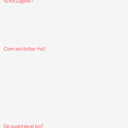
tu Kit Digital?
Com sol·licitar-ho?
De quant és el bo?