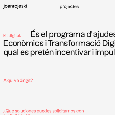
projectes
És el programa d’ajudes
kit digital.
Econòmics i Transformació Digit
qual es pretén incentivar i impu
A qui va dirigit?
¿Que soluciones puedes solicitarnos con