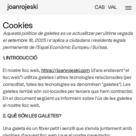
CAS
VAL
Cookies
Aquesta política de galetes es va actualitzar per última vegada
el setembre 18, 2025 i s’aplica a ciutadans i residents legals
permanents de l'Espai Econòmic Europeu i Suïssa.
1. INTRODUCCIÓ
El nostre lloc web,
https://joanrojeski.com
(d'ara endavant "el
lloc web") utilitza galetes i altres tecnologies relacionades (per
comoditat, totes les tecnologies es denominen "galetes"). Les
galetes també són col·locades per tercers que hem contractat.
En el document següent us informem sobre l'ús de les galetes
al nostre lloc web.
2. QUÈ SÓN LES GALETES?
Una galeta és un fitxer petit i senzill que s'envia juntament amb
pàgines d'aquest lloc web i que el vostre navegador