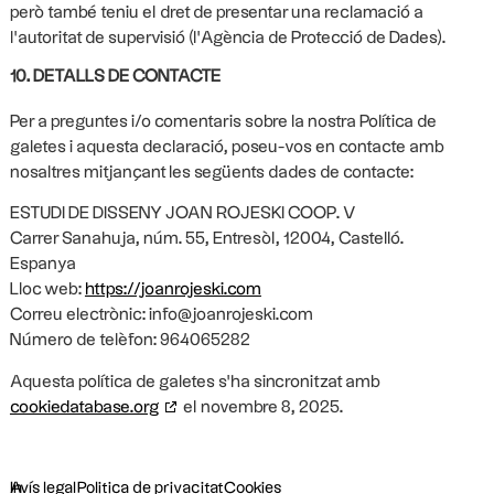
però també teniu el dret de presentar una reclamació a
l'autoritat de supervisió (l'Agència de Protecció de Dades).
10. DETALLS DE CONTACTE
Per a preguntes i/o comentaris sobre la nostra Política de
galetes i aquesta declaració, poseu-vos en contacte amb
nosaltres mitjançant les següents dades de contacte:
ESTUDI DE DISSENY JOAN ROJESKI COOP. V
Carrer Sanahuja, núm. 55, Entresòl, 12004, Castelló.
Espanya
Lloc web:
https://joanrojeski.com
Correu electrònic:
info@
joanrojeski.com
Número de telèfon: 964065282
Aquesta política de galetes s'ha sincronitzat amb
cookiedatabase.org
el novembre 8, 2025.
In
Avís legal
Politica de privacitat
Cookies