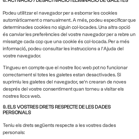
8. ACTIVACIÓ / DESACTIVACIÓ I ELIMINACIÓ DE GALETES
Podeu utilitzar el navegador per a esborrar les cookies
automàticament o manualment. A més, podeu especificar que
determinades cookies no siguin col·locades. Una altra opció
és canviar les preferències del vostre navegador per a rebre un
missatge cada cop que una cookie és col·locada. Per a més
informació, podeu consultar les instruccions a l'Ajuda del
vostre navegador.
Tingueu en compte que el nostre lloc web pot no funcionar
correctament si totes les galetes estan desactivades. Si
suprimiu les galetes del navegador, se'n crearan de noves
després del vostre consentiment quan torneu a visitar els
nostres llocs web.
9. ELS VOSTRES DRETS RESPECTE DE LES DADES
PERSONALS
Teniu els drets següents respecte a les vostres dades
personals: