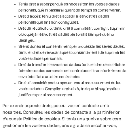
Teniu dret a saber per què es necessiten les vostres dades
personals, què hi passarà i quant de temps es conservaran.
Dret d'accés: teniu dret a accedir a les vostres dades
personals que ens són conegudes.
Dret de rectificació: teniu dret a completar, corregir, suprimir
o bloquejar les vostres dades personals sempre que ho
desitgeu.
Si ens doneu el consentiment per processar les seves dades,
teniu el dret de revocar aquest consentiment i de suprimir les
vostres dades personals.
Dret de transferir les vostres dades: teniu el dret de sol·licitar
totes les dades personals del controlador i transferir-les en la
seva totalitat a un altre controlador.
Dret a l'oposició: podeu oposar-vos al processament de les
vostres dades. Complim amb això, tret que hi hagi motius
justificats per al processament.
Per exercir aquests drets, poseu-vos en contacte amb
nosaltres. Consulteu les dades de contacte a la part inferior
d'aquesta Política de cookies. Si teniu una queixa sobre com
gestionem les vostres dades, ens agradaria escoltar-vos,