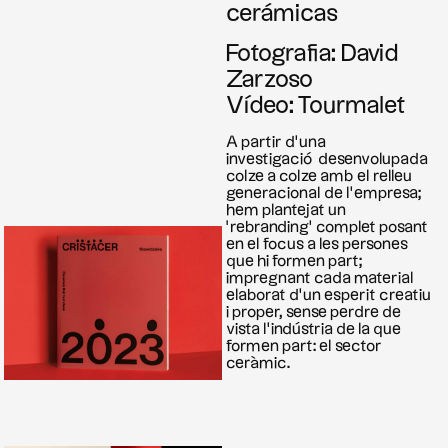
cerámicas
Fotografia: David
Zarzoso
Vídeo: Tourmalet
A partir d’una
investigació
desenvolupada
colze a colze amb el relleu
generacional de l’empresa;
hem plantejat un
‘rebranding’ complet posant
en el focus a les persones
que hi formen part;
impregnant cada material
elaborat d’un esperit creatiu
i proper, sense perdre de
vista l’indústria de la que
formen part: el sector
ceràmic.