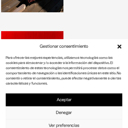
Gestionar consentimiento
Para ofrecer las mejores experiencias, utilizamos tecnologías como las
cookies para almacenar y/o acceder a la información del dispositivo. El
consentimiento de estas tecnologías nos permitirá procesar datos como el
comportamiento de navegación o las identificaciones únicas en este sitio. No
consentir o retirar el consentimiento, puede afectar negativamente a ciertas
características y funciones.
In
Avís legal
Politica de privacitat
Cookies
st
a
g
Aceptar
ra
m
L
Denegar
i
n
k
Ver preferencias
e