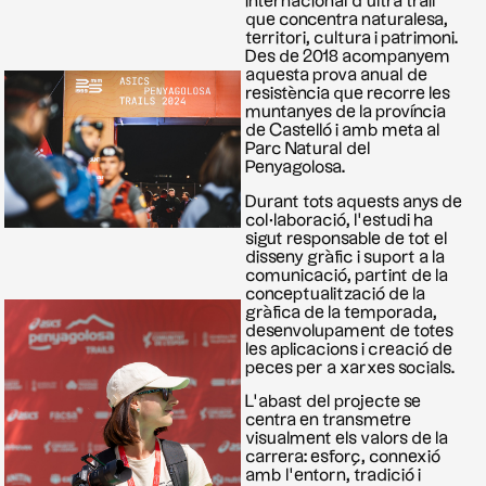
internacional d’ultra trail
que concentra naturalesa,
territori, cultura i patrimoni.
Des de 2018 acompanyem
aquesta prova anual de
resistència que recorre les
muntanyes de la província
de Castelló i amb meta al
Parc Natural del
Penyagolosa.
Durant tots aquests anys de
col·laboració, l’estudi ha
sigut responsable de tot el
disseny gràfic i suport a la
comunicació, partint de la
conceptualització de la
gràfica de la temporada,
desenvolupament de totes
les aplicacions i creació de
peces per a xarxes socials.
L’abast del projecte se
centra en transmetre
visualment els valors de la
carrera: esforç, connexió
amb l’entorn, tradició i