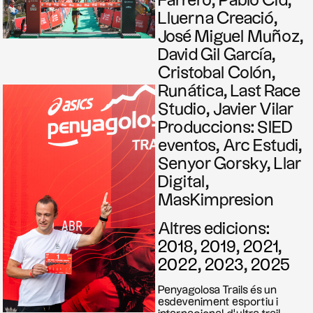
Farrero, Pablo Cid,
Lluerna Creació,
José Miguel Muñoz,
David Gil García,
Cristobal Colón,
Runática, Last Race
Studio, Javier Vilar
Produccions: SIED
eventos, Arc Estudi,
Senyor Gorsky, Llar
Digital,
MasKimpresion
Altres edicions:
2018
,
2019
,
2021
,
2022
,
2023
,
2025
Penyagolosa Trails és un
esdeveniment esportiu i