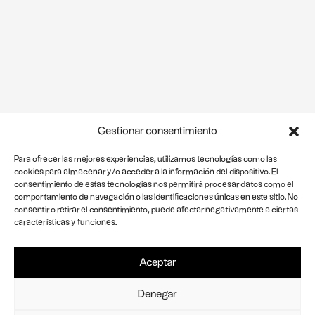
Gestionar consentimiento
Para ofrecer las mejores experiencias, utilizamos tecnologías como las
cookies para almacenar y/o acceder a la información del dispositivo. El
consentimiento de estas tecnologías nos permitirá procesar datos como el
comportamiento de navegación o las identificaciones únicas en este sitio. No
consentir o retirar el consentimiento, puede afectar negativamente a ciertas
características y funciones.
Aceptar
In
Avís legal
Politica de privacitat
Cookies
st
a
Denegar
g
ra