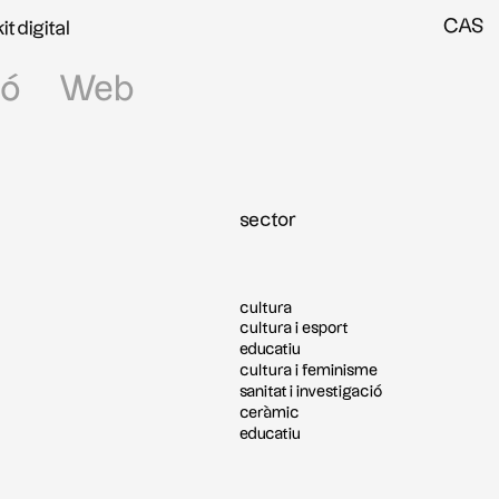
CAS
kit digital
ió
Web
sector
cultura
cultura i esport
educatiu
cultura i feminisme
sanitat i investigació
ceràmic
educatiu